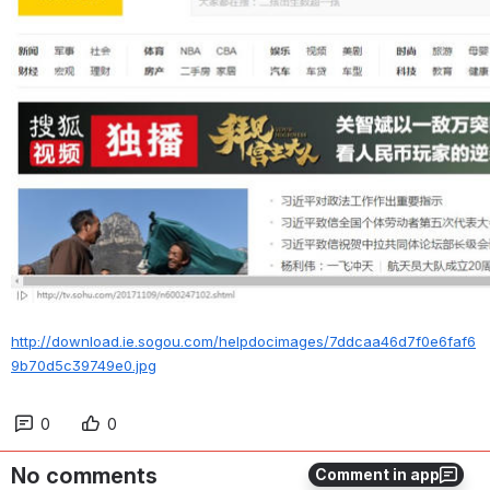
http://download.ie.sogou.com/helpdocimages/7ddcaa46d7f0e6faf6
9b70d5c39749e0.jpg
0
0
No comments
Comment in app